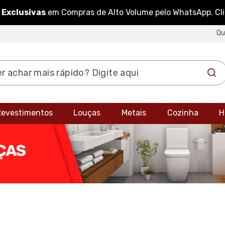
 Exclusivas
em Compras de Alto Volume pelo WhatsApp. Cl
Q
 Revestimentos
Louças
Metais
Cozinha
H