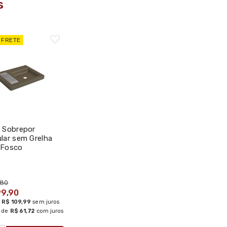
s
GRATIS SP
 Sobrepor
lar sem Grelha
 Fosco
cm L.131.22 -
,80
99,90
e
R$ 109,99
sem juros
de
R$ 61,72
com juros