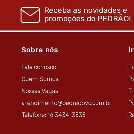
Receba as novidades e
promoções do
PEDRÃO!
Sobre nós
I
Fale conosco
E
Quem Somos
P
Nossas Vagas
T
atendimento@pedraopvc.com.br
Po
Telefone: 16 3434-3535
R