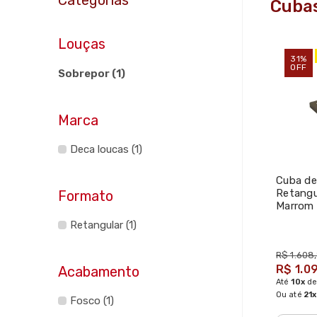
Cuba
Louças
31%
OFF
Sobrepor (1)
Marca
Deca loucas (1)
Cuba de
Retangu
Formato
Marrom
605x475
Retangular (1)
Deca
R$ 1.608
R$ 1.0
Acabamento
Até
10x
d
Ou até
21x
Fosco (1)