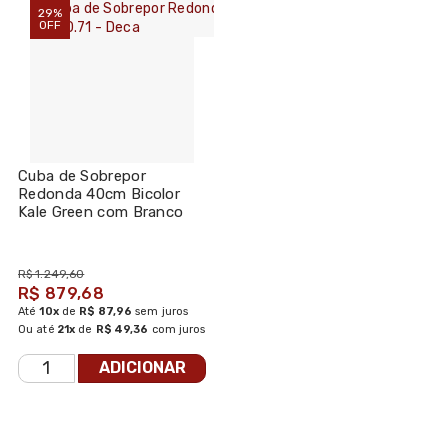
29%
OFF
Cuba de Sobrepor
Redonda 40cm Bicolor
Kale Green com Branco
Fosco L.1050.71 - Deca
R$ 1.249,60
R$ 879,68
Até
10x
de
R$ 87,96
sem juros
Ou até
21x
de
R$ 49,36
com juros
ADICIONAR