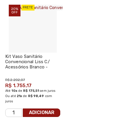
FRETE
20%
OFF
Kit Vaso Sanitário
Convencional Liss C/
Acessórios Branco -
Docol
R$ 2.202,07
R$ 1.755,17
Até
10x
de
R$ 175,51
sem juros
Ou até
21x
de
R$ 98,49
com
juros
ADICIONAR