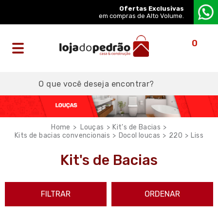
Ofertas Exclusivas
em compras de Alto Volume.
0
Louças
Kit's de Bacias
Kits de bacias convencionais
Docol loucas
220
Liss
Kit's de Bacias
FILTRAR
ORDENAR