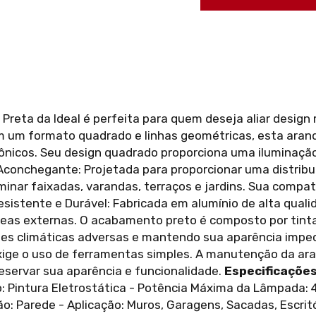
Preta da Ideal é perfeita para quem deseja aliar design
m um formato quadrado e linhas geométricas, esta aran
ônicos. Seu design quadrado proporciona uma iluminação 
 Aconchegante: Projetada para proporcionar uma distribu
uminar faixadas, varandas, terraços e jardins. Sua comp
Resistente e Durável: Fabricada em alumínio de alta qual
áreas externas. O acabamento preto é composto por tinta
es climáticas adversas e mantendo sua aparência impecáv
 exige o uso de ferramentas simples. A manutenção da a
eservar sua aparência e funcionalidade.
Especificações
 Pintura Eletrostática - Potência Máxima da Lâmpada: 4,
ação: Parede - Aplicação: Muros, Garagens, Sacadas, Escr