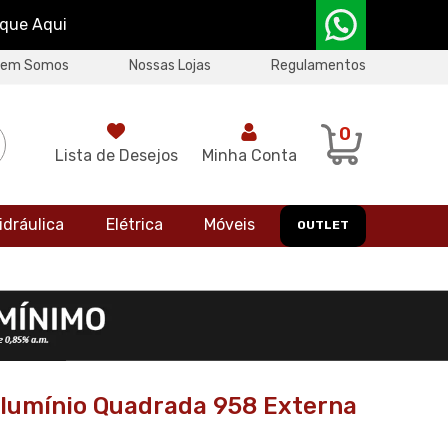
ique Aqui
uem Somos
Nossas Lojas
Regulamentos
0
Lista de Desejos
Minha Conta
idráulica
Elétrica
Móveis
OUTLET
Alumínio Quadrada 958 Externa