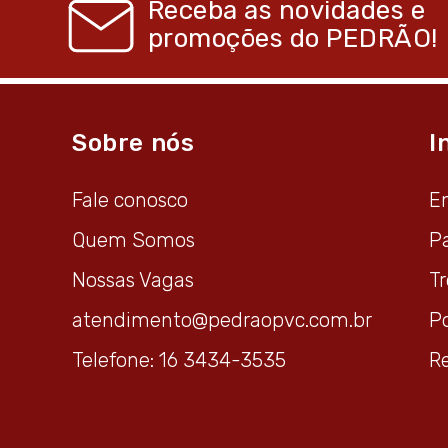
Receba as novidades e
promoções do
PEDRÃO!
Sobre nós
I
Fale conosco
E
Quem Somos
P
Nossas Vagas
T
atendimento@pedraopvc.com.br
Po
Telefone: 16 3434-3535
R