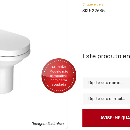
Clique e veja!
22635
SKU:
ATENÇÃO
Modelo não
compatível
com caixa
acoplada