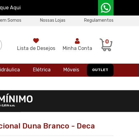
ique Aqui
uem Somos
Nossas Lojas
Regulamentos
0
Lista de Desejos
Minha Conta
idráulica
Elétrica
Móveis
OUTLET
cional Duna Branco - Deca