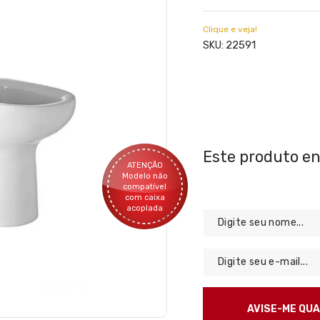
Clique e veja!
22591
SKU:
ATENÇÃO
Modelo não
compatível
com caixa
acoplada