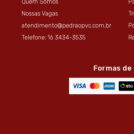
Quem Somos
P
Nossas Vagas
T
atendimento@pedraopvc.com.br
Po
Telefone: 16 3434-3535
R
Formas de