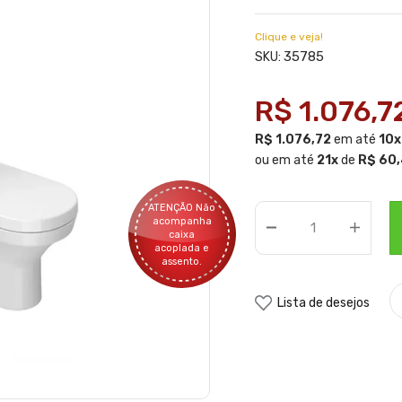
Clique e veja!
35785
SKU:
R$ 1.076,7
R$ 1.076,72
em até
10x
ou em até
21x
de
R$ 60
ATENÇÃO Não
acompanha
caixa
acoplada e
assento.
Lista de desejos