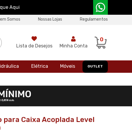
ique Aqui
uem Somos
Nossas Lojas
Regulamentos
0
Lista de Desejos
Minha Conta
idráulica
Elétrica
Móveis
OUTLET
o para Caixa Acoplada Level
a