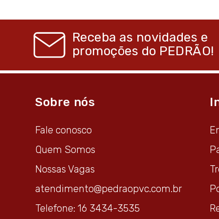
Receba as novidades e
promoções do
PEDRÃO!
Sobre nós
I
Fale conosco
E
Quem Somos
P
Nossas Vagas
T
atendimento@pedraopvc.com.br
Po
Telefone: 16 3434-3535
R