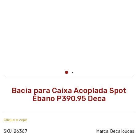
ATENÇÃO Não
acompanha
caixa acoplada
e assento.
Bacia para Caixa Acoplada Spot
Ébano P390.95 Deca
Clique e veja!
26367
SKU:
Marca:
Deca loucas