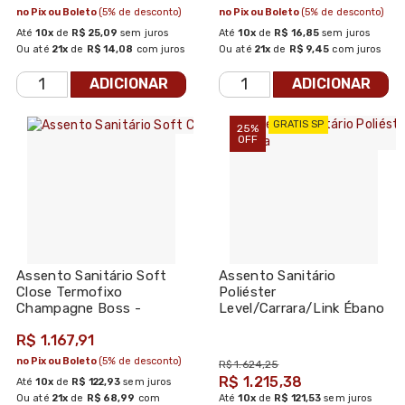
no Pix ou Boleto
(5% de desconto)
no Pix ou Boleto
(5% de desconto)
Até
10x
de
R$ 25,09
sem juros
Até
10x
de
R$ 16,85
sem juros
Ou até
21x
de
R$ 14,08
com juros
Ou até
21x
de
R$ 9,45
com juros
ADICIONAR
ADICIONAR
GRATIS SP
25%
OFF
Assento Sanitário Soft
Assento Sanitário
Close Termofixo
Poliéster
Champagne Boss -
Level/Carrara/Link Ébano
Incepa
Fosco Slow Close - Deca
R$ 1.167,91
no Pix ou Boleto
(5% de desconto)
R$ 1.624,25
R$ 1.215,38
Até
10x
de
R$ 122,93
sem juros
Ou até
21x
de
R$ 68,99
com
Até
10x
de
R$ 121,53
sem juros