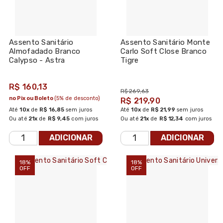
Assento Sanitário
Assento Sanitário Monte
Almofadado Branco
Carlo Soft Close Branco
Calypso - Astra
Tigre
R$ 160,13
R$ 269,63
no Pix ou Boleto
(5% de desconto)
R$ 219,90
Até
10x
de
R$ 16,85
sem juros
Até
10x
de
R$ 21,99
sem juros
Ou até
21x
de
R$ 9,45
com juros
Ou até
21x
de
R$ 12,34
com juros
ADICIONAR
ADICIONAR
18%
18%
OFF
OFF