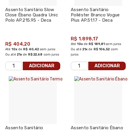
Assento Sanitário Slow
Assento Sanitário
Close Ébano Quadra Unic
Poliéster Branco Vogue
Polo AP.215.95 - Deca
Plus AP.51.17 - Deca
R$ 1.898,17
R$ 404,20
Até
10x
de
R$ 189,81
sem juros
Até
10x
de
R$ 40,42
sem juros
Ou até
21x
de
R$ 106,52
com
Ou até
21x
de
R$ 22,68
com juros
juros
ADICIONAR
ADICIONAR
Assento Sanitário
Assento Sanitário Ébano