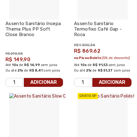
Assento Sanitário Incepa
Assento Sanitário
Thema Plus PP Soft
Termofixo Café Gap -
Close Branco
Roca
R$ 1.300,34
R$ 869,62
R$ 210,05
no Pix ou Boleto
(5% de desconto)
R$ 149,90
Até
10x
de
R$ 14,99
sem juros
Até
10x
de
R$ 91,53
sem juros
Ou até
21x
de
R$ 8,41
com juros
Ou até
21x
de
R$ 51,37
com juros
ADICIONAR
ADICIONAR
GRATIS SP