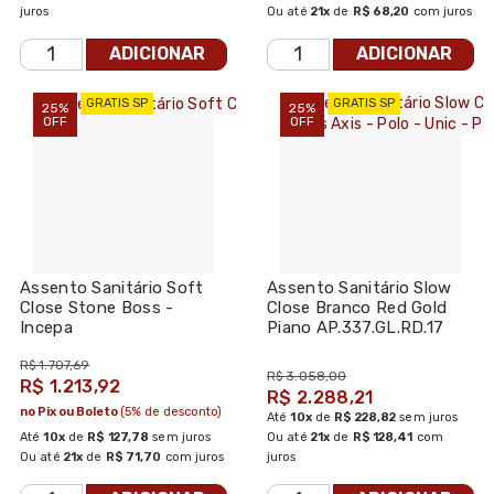
juros
Ou até
21x
de
R$ 68,20
com juros
ADICIONAR
ADICIONAR
GRATIS SP
GRATIS SP
25%
25%
OFF
OFF
Assento Sanitário Soft
Assento Sanitário Slow
Close Stone Boss -
Close Branco Red Gold
Incepa
Piano AP.337.GL.RD.17
Linhas Axis - Polo - Unic
R$ 1.707,69
- Piano - Deca
R$ 3.058,00
R$ 1.213,92
R$ 2.288,21
no Pix ou Boleto
(5% de desconto)
Até
10x
de
R$ 228,82
sem juros
Até
10x
de
R$ 127,78
sem juros
Ou até
21x
de
R$ 128,41
com
Ou até
21x
de
R$ 71,70
com juros
juros