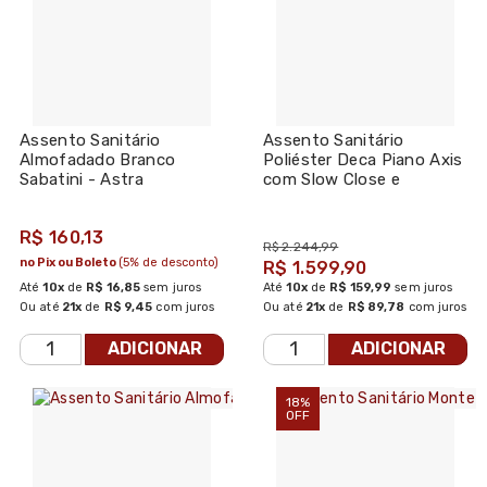
Assento Sanitário
Assento Sanitário
Almofadado Branco
Poliéster Deca Piano Axis
Sabatini - Astra
com Slow Close e
Microban Branco
R$ 160,13
R$ 2.244,99
no Pix ou Boleto
(5% de desconto)
R$ 1.599,90
Até
10x
de
R$ 16,85
sem juros
Até
10x
de
R$ 159,99
sem juros
Ou até
21x
de
R$ 9,45
com juros
Ou até
21x
de
R$ 89,78
com juros
ADICIONAR
ADICIONAR
18%
OFF