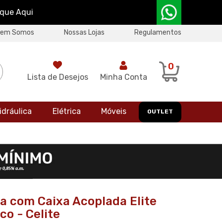
ique Aqui
uem Somos
Nossas Lojas
Regulamentos
0
Lista de Desejos
Minha Conta
idráulica
Elétrica
Móveis
OUTLET
a com Caixa Acoplada Elite
co - Celite