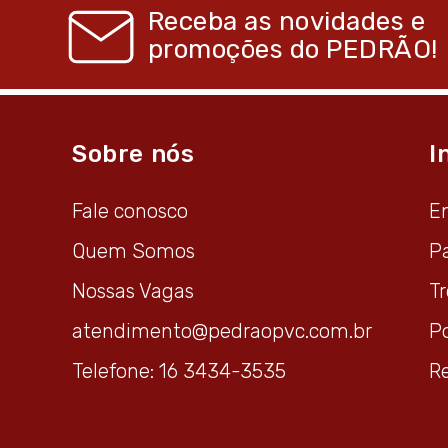
Receba as novidades e
promoções do
PEDRÃO!
Sobre nós
I
Fale conosco
E
Quem Somos
P
Nossas Vagas
T
atendimento@pedraopvc.com.br
Po
Telefone: 16 3434-3535
R