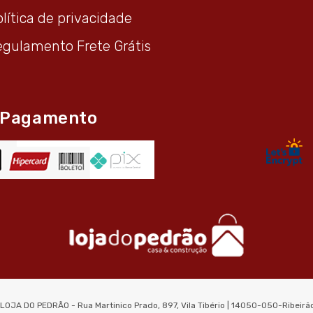
lítica de privacidade
egulamento Frete Grátis
 Pagamento
 LOJA DO PEDRÃO - Rua Martinico Prado, 897, Vila Tibério | 14050-050-Ribeir