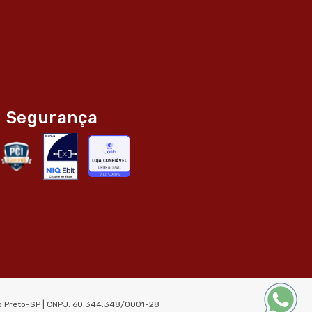
Segurança
ão Preto-SP | CNPJ: 60.344.348/0001-28