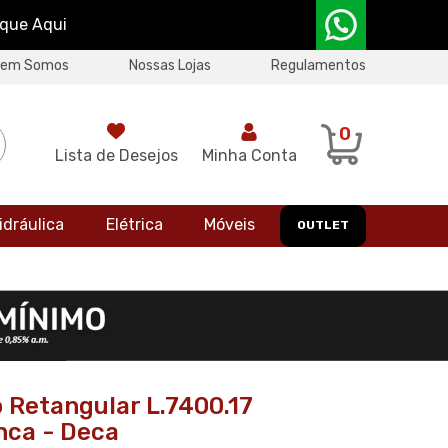
ique Aqui
uem Somos
Nossas Lojas
Regulamentos
0
Lista de Desejos
Minha Conta
idráulica
Elétrica
Móveis
OUTLET
 Retangular L.7400.17
ca - Deca