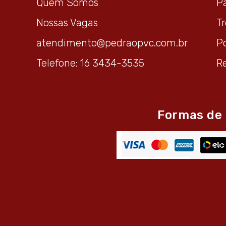
Quem Somos
P
Nossas Vagas
T
atendimento@pedraopvc.com.br
Po
Telefone: 16 3434-3535
R
Formas de