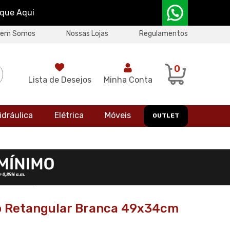
ique Aqui
uem Somos
Nossas Lojas
Regulamentos
0
Lista de Desejos
Minha Conta
idráulica
Elétrica
Móveis
OUTLET
o Retangular Branca 49x34cm