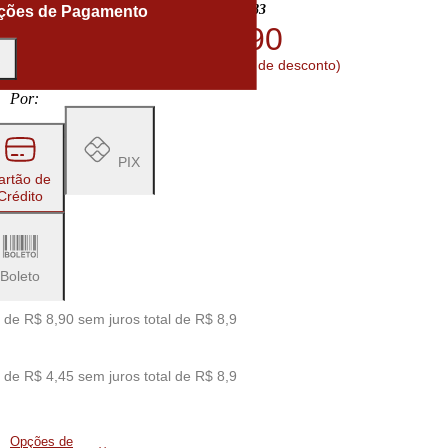
De:
R$ 12,83
ções de Pagamento
R$ 8,90
no Pix ou Boleto
(5% de desconto)
Por:
Economia de
R$ 3,93
PIX
artão de
Crédito
Boleto
de R$ 8,90
sem juros
total de R$ 8,90
de R$ 4,45
sem juros
total de R$ 8,90
de R$ 2,96
sem juros
total de R$ 8,90
Opções de