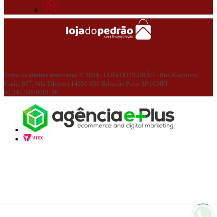
Todos os direitos reservados © 2024 - LOJA DO PEDRÃO - Rua Martinico
Prado, 897, Vila Tibério | 14050-050-Ribeirão Preto-SP | CNPJ:
60.344.348/0001-28