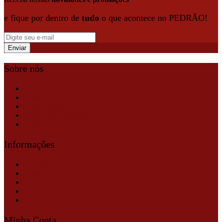
e fique por dentro de
tudo
o que acontece no PEDRÃO!
Sobre nós
Fale conosco
Quem Somos
Nossas Vagas
atendimento@pedraopvc.com.br
Telefone: 16 3434-3535
Informações
Entregas
Pagamento
Troca e Devolução
Política de privacidade
Regulamento Frete Grátis
Minha Conta