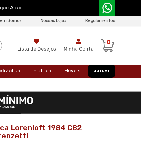
ique Aqui
uem Somos
Nossas Lojas
Regulamentos
0
Lista de Desejos
Minha Conta
idráulica
Elétrica
Móveis
OUTLET
ca Lorenloft 1984 C82
renzetti