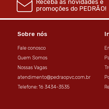
Receba as novidades e
promoções do
PEDRÃO!
Sobre nós
I
Fale conosco
E
Quem Somos
P
Nossas Vagas
T
atendimento@pedraopvc.com.br
Po
Telefone: 16 3434-3535
R