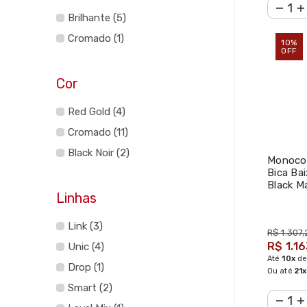
Brilhante (5)
Cromado (1)
10%
OFF
Cor
Red Gold (4)
Cromado (11)
Black Noir (2)
Monoco
Bica Ba
Black M
Linhas
2875.BL
Link (3)
R$ 1.307,
R$ 1.16
Unic (4)
Até
10x
d
Drop (1)
Ou até
21x
Smart (2)