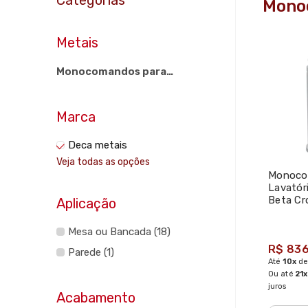
Mono
Metais
Monocomandos para
Banheiros (23)
Marca
Deca metais
Veja todas as opções
Monoco
Lavatór
Beta C
Aplicação
Mesa ou Bancada (18)
R$ 836
Parede (1)
Até
10x
d
Ou até
21x
juros
Acabamento