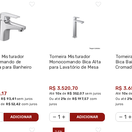
a Misturador
Torneira Misturador
Tornei
mando de
Monocomando Bica Alta
Bica Ba
 para Banheiro
para Lavatório de Mesa
Cromad
 Level - Deca
Unic - Deca
R$ 3.520,70
R$ 3.6
,17
Até
10x
de
R$ 352,07
sem juros
Até
10x
d
e
R$ 93,41
sem juros
Ou até
21x
de
R$ 197,57
com
Ou até
21
de
R$ 52,42
com juros
juros
juros
ADICIONAR
ADICIONAR
24%