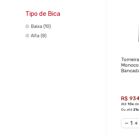
Tipo de Bica
Baixa (10)
Alta (8)
Torneir
Monoco
Bancada
Cromado
R$ 934
Até
10x
d
Ou até
21x