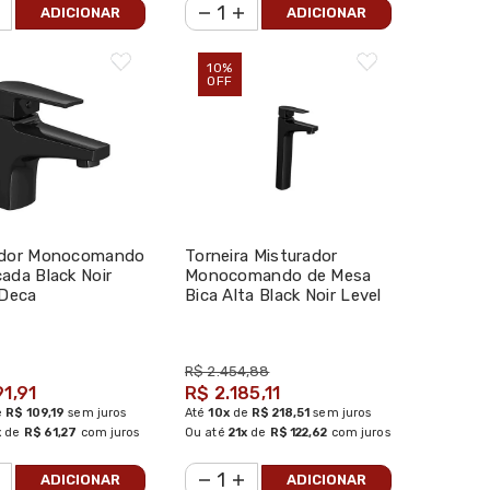
ADICIONAR
ADICIONAR
10%
OFF
ador Monocomando
Torneira Misturador
ada Black Noir
Monocomando de Mesa
 Deca
Bica Alta Black Noir Level
- Deca
R$ 2.454,88
91,91
R$ 2.185,11
e
R$ 109,19
sem juros
Até
10x
de
R$ 218,51
sem juros
x
de
R$ 61,27
com juros
Ou até
21x
de
R$ 122,62
com juros
ADICIONAR
ADICIONAR