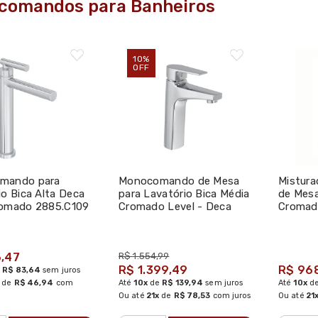
comandos para Banheiros
10%
OFF
mando para
Monocomando de Mesa
Mistur
io Bica Alta Deca
para Lavatório Bica Média
de Mesa
romado 2885.C109
Cromado Level - Deca
Cromad
,47
R$ 1.554,99
R$ 1.399,49
R$ 96
e
R$ 83,64
sem juros
de
R$ 46,94
com
Até
10x
de
R$ 139,94
sem juros
Até
10x
d
Ou até
21x
de
R$ 78,53
com juros
Ou até
21