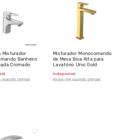
a Misturador
Misturador Monocomando
mando Banheiro
de Mesa Bica Alta para
cada Cromado
Lavatório Unic Gold
ix - Deca
2885.GL90 - Deca
vel.
Indisponível.
 quando chegar
Avise-me quando chegar