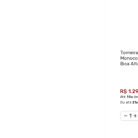
Torneir
Monoco
Bica Alt
R$ 1.2
Até
10x
d
Ou até
21x