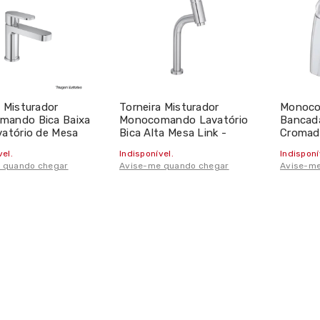
a Misturador
Torneira Misturador
Monoco
mando Bica Baixa
Monocomando Lavatório
Bancada
vatório de Mesa
Bica Alta Mesa Link -
Cromad
Deca
Deca
vel.
Indisponível.
Indisponí
 quando chegar
Avise-me quando chegar
Avise-me