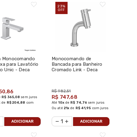
23%
OFF
ra Monocomando
Monocomando de
ixa para Lavatório
Bancada para Banheiro
o Unic - Deca
Cromado Link - Deca
50,86
R$ 982,51
R$ 747,68
e
R$ 365,08
sem juros
x
de
R$ 204,88
com
Até
10x
de
R$ 74,76
sem juros
Ou até
21x
de
R$ 41,95
com juros
ADICIONAR
ADICIONAR