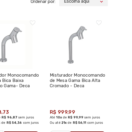
Escolha aqui
Ordenar por:
ador Monocomando
Misturador Monocomando
 Bica Baixa
de Mesa Gama Bica Alta
o Gama- Deca
Cromado - Deca
8,73
R$ 999,99
e
R$ 96,87
sem juros
Até
10x
de
R$ 99,99
sem juros
x
de
R$ 54,36
com juros
Ou até
21x
de
R$ 56,11
com juros