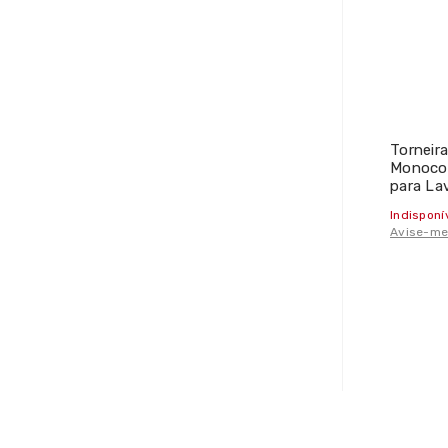
Torneir
Monoco
para La
Drop - 
Indisponí
Avise-me