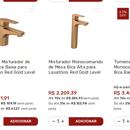
23%
OFF
a Misturador de
Misturador Monocomando
Torneir
ca Baixa para
de Mesa Bica Alta para
Monoco
io Red Gold Level
Lavatório Red Gold Level
Bica Ba
- Deca
Unic Re
R$ 4.549
R$ 2.209,39
R$ 3.4
1,91
Até
10x
de
R$ 220,93
sem juros
Até
10x
d
e
R$ 109,19
sem juros
Ou até
21x
de
R$ 123,98
com
Ou até
21
de
R$ 61,27
com juros
juros
juros
ADICIONAR
ADICIONAR