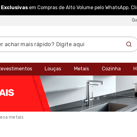
 Exclusivas
em Compras de Alto Volume pelo WhatsApp. Cl
Q
 Revestimentos
Louças
Metais
Cozinha
H
eca metais