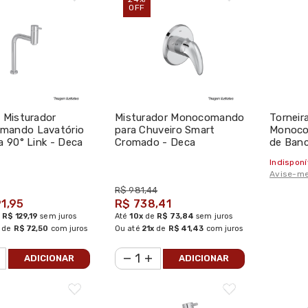
OFF
a Misturador
Misturador Monocomando
Torneir
mando Lavatório
para Chuveiro Smart
Monoco
a 90° Link - Deca
Cromado - Deca
de Ban
Level M
Indisponí
Avise-me
R$ 981,44
91,95
R$ 738,41
e
R$ 129,19
sem juros
Até
10x
de
R$ 73,84
sem juros
de
R$ 72,50
com juros
Ou até
21x
de
R$ 41,43
com juros
ADICIONAR
ADICIONAR