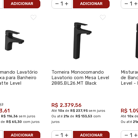
ADICIONAR
ADICIONAR
mando Lavatório
Torneira Monocomando
Mistur
ixa para Banheiro
Lavatorio com Mesa Level
de Banc
atte Level
2885.BL26.MT Black
Level -
26.MT - Deca
Matte - Deca
27
R$ 2.379,56
3,61
R$ 1.0
Até
10x
de
R$ 237,95
sem juros
e
R$ 116,36
sem juros
Ou até
21x
de
R$ 133,53
com
Até
10x
d
de
R$ 65,30
com juros
juros
Ou até
21
ADICIONAR
ADICIONAR