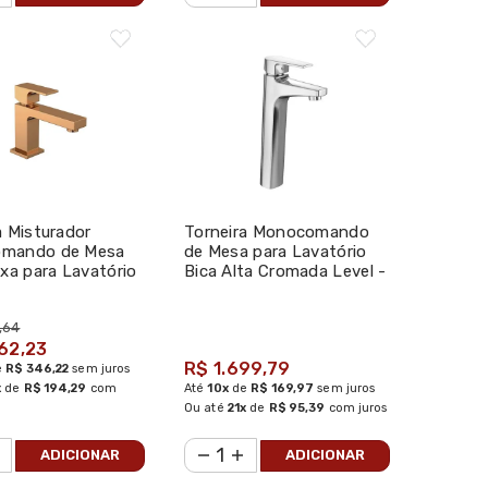
a Misturador
Torneira Monocomando
mando de Mesa
de Mesa para Lavatório
ixa para Lavatório
Bica Alta Cromada Level -
d Gold - Deca
Deca
,64
62,23
R$ 1.699,79
e
R$ 346,22
sem juros
x
de
R$ 194,29
com
Até
10x
de
R$ 169,97
sem juros
Ou até
21x
de
R$ 95,39
com juros
ADICIONAR
ADICIONAR