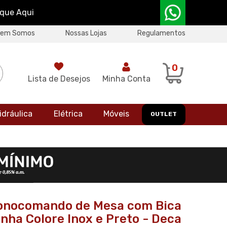
ique Aqui
uem Somos
Nossas Lojas
Regulamentos
0
Lista de Desejos
Minha Conta
idráulica
Elétrica
Móveis
OUTLET
onocomando de Mesa com Bica
inha Colore Inox e Preto - Deca