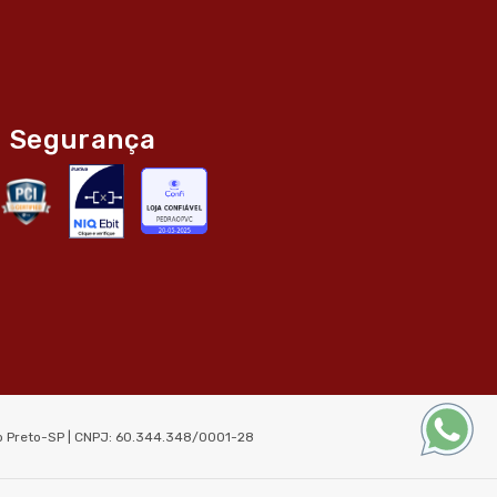
Segurança
ão Preto-SP | CNPJ: 60.344.348/0001-28