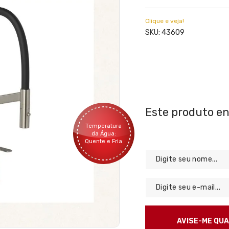
Clique e veja!
43609
SKU:
Temperatura
da Água:
Quente e Fria