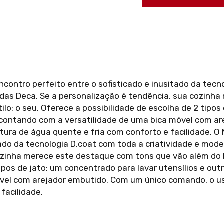
ontro perfeito entre o sofisticado e inusitado da tecno
as Deca. Se a personalização é tendência, sua cozinh
ilo: o seu. Oferece a possibilidade de escolha de 2 tipos
s, contando com a versatilidade de uma bica móvel com 
stura de água quente e fria com conforto e facilidade.
itado da tecnologia D.coat com toda a criatividade e mo
ozinha merece este destaque com tons que vão além do bá
ipos de jato: um concentrado para lavar utensílios e outr
vel com arejador embutido. Com um único comando, o us
facilidade.