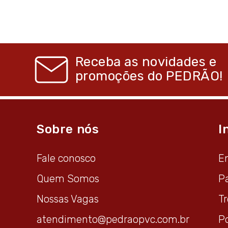
Receba as novidades e
promoções do
PEDRÃO!
Sobre nós
I
Fale conosco
E
Quem Somos
P
Nossas Vagas
T
atendimento@pedraopvc.com.br
Po