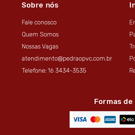
Sobre nós
I
Fale conosco
E
Quem Somos
P
Nossas Vagas
T
atendimento@pedraopvc.com.br
Po
Telefone: 16 3434-3535
R
Formas de