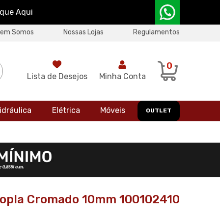
ique Aqui
uem Somos
Nossas Lojas
Regulamentos
0
Lista de Desejos
Minha Conta
idráulica
Elétrica
Móveis
OUTLET
opla Cromado 10mm 100102410