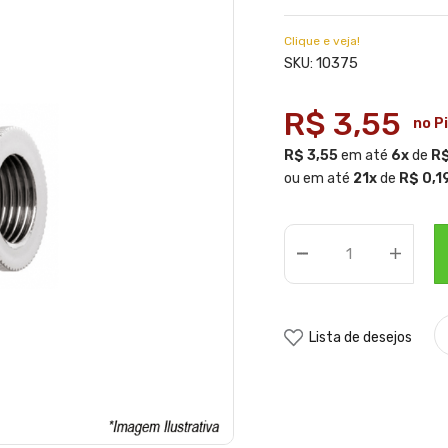
Clique e veja!
10375
SKU:
R$ 3,55
no P
R$ 3,55
em até
6x
de
R$
ou em até
21x
de
R$ 0,1
Lista de desejos