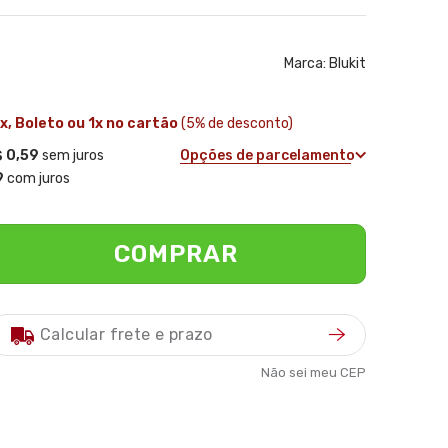
Marca:
Blukit
ix, Boleto ou 1x no cartão
(5% de desconto)
 0,59
sem juros
Opções de parcelamento
9
com juros
COMPRAR
Não sei meu CEP