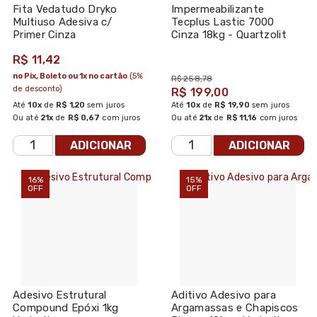
Fita Vedatudo Dryko
Impermeabilizante
Multiuso Adesiva c/
Tecplus Lastic 7000
Primer Cinza
Cinza 18kg - Quartzolit
R$ 11,42
no Pix, Boleto ou 1x no cartão
(5%
R$ 258,78
de desconto)
R$ 199,00
Até
10x
de
R$ 1,20
sem juros
Até
10x
de
R$ 19,90
sem juros
Ou até
21x
de
R$ 0,67
com juros
Ou até
21x
de
R$ 11,16
com juros
ADICIONAR
ADICIONAR
16%
15%
OFF
OFF
Adesivo Estrutural
Aditivo Adesivo para
Compound Epóxi 1kg
Argamassas e Chapiscos