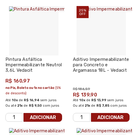
25%
OFF
Pintura Asfáltica
Aditivo Impermeabilizante
Impermeabilizante Neutrol
para Concreto e
3,6L Vedacit
Argamassa 18L - Vedacit
R$ 160,97
no Pix, Boleto ou 1x no cartão
(5%
R$ 186,59
de desconto)
R$ 139,90
Até
10x
de
R$ 16,94
sem juros
Até
10x
de
R$ 13,99
sem juros
Ou até
21x
de
R$ 9,50
com juros
Ou até
21x
de
R$ 7,85
com juros
ADICIONAR
ADICIONAR