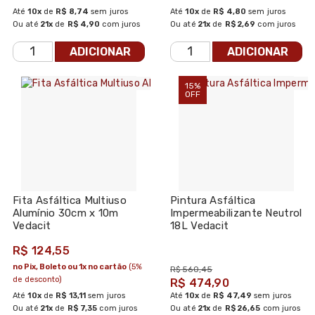
Até
10x
de
R$ 8,74
sem juros
Até
10x
de
R$ 4,80
sem juros
Ou até
21x
de
R$ 4,90
com juros
Ou até
21x
de
R$ 2,69
com juros
ADICIONAR
ADICIONAR
15%
OFF
Fita Asfáltica Multiuso
Pintura Asfáltica
Alumínio 30cm x 10m
Impermeabilizante Neutrol
Vedacit
18L Vedacit
R$ 124,55
no Pix, Boleto ou 1x no cartão
(5%
R$ 560,45
de desconto)
R$ 474,90
Até
10x
de
R$ 13,11
sem juros
Até
10x
de
R$ 47,49
sem juros
Ou até
21x
de
R$ 7,35
com juros
Ou até
21x
de
R$ 26,65
com juros