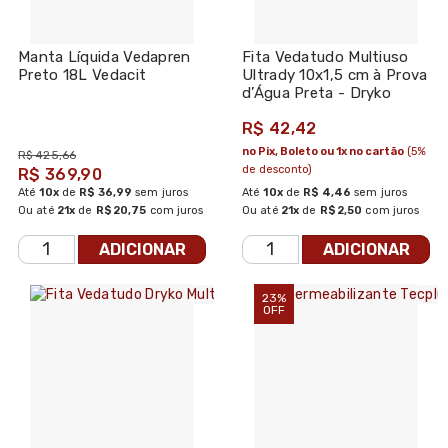
Manta Líquida Vedapren
Fita Vedatudo Multiuso
Preto 18L Vedacit
Ultrady 10x1,5 cm à Prova
d’Água Preta - Dryko
R$ 42,42
no Pix, Boleto ou 1x no cartão
(5%
R$ 425,66
de desconto)
R$ 369,90
Até
10x
de
R$ 36,99
sem juros
Até
10x
de
R$ 4,46
sem juros
Ou até
21x
de
R$ 20,75
com juros
Ou até
21x
de
R$ 2,50
com juros
ADICIONAR
ADICIONAR
23%
OFF