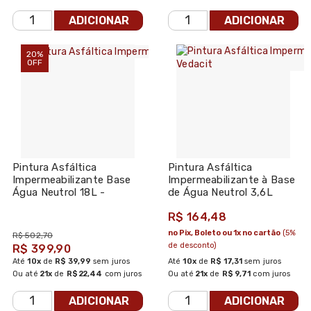
ADICIONAR
ADICIONAR
20%
OFF
Pintura Asfáltica
Pintura Asfáltica
Impermeabilizante Base
Impermeabilizante à Base
Água Neutrol 18L -
de Água Neutrol 3,6L
Vedacit
Vedacit
R$ 164,48
no Pix, Boleto ou 1x no cartão
(5%
R$ 502,70
de desconto)
R$ 399,90
Até
10x
de
R$ 39,99
sem juros
Até
10x
de
R$ 17,31
sem juros
Ou até
21x
de
R$ 22,44
com juros
Ou até
21x
de
R$ 9,71
com juros
ADICIONAR
ADICIONAR