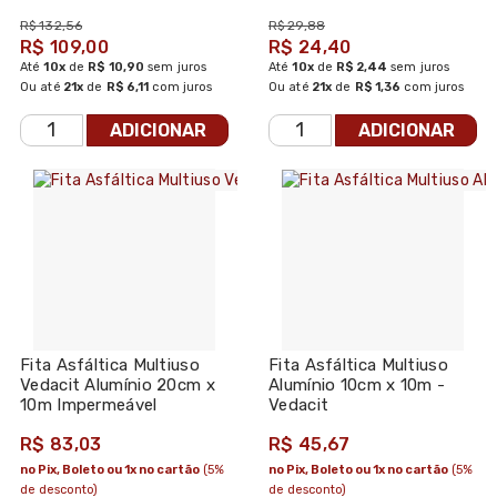
R$ 132,56
R$ 29,88
R$ 109,00
R$ 24,40
Até
10x
de
R$ 10,90
sem juros
Até
10x
de
R$ 2,44
sem juros
Ou até
21x
de
R$ 6,11
com juros
Ou até
21x
de
R$ 1,36
com juros
ADICIONAR
ADICIONAR
Fita Asfáltica Multiuso
Fita Asfáltica Multiuso
Vedacit Alumínio 20cm x
Alumínio 10cm x 10m -
10m Impermeável
Vedacit
R$ 83,03
R$ 45,67
no Pix, Boleto ou 1x no cartão
(5%
no Pix, Boleto ou 1x no cartão
(5%
de desconto)
de desconto)