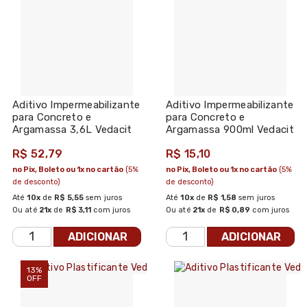
Aditivo Impermeabilizante
Aditivo Impermeabilizante
para Concreto e
para Concreto e
Argamassa 3,6L Vedacit
Argamassa 900ml Vedacit
R$ 52,79
R$ 15,10
no Pix, Boleto ou 1x no cartão
(5%
no Pix, Boleto ou 1x no cartão
(5%
de desconto)
de desconto)
Até
10x
de
R$ 5,55
sem juros
Até
10x
de
R$ 1,58
sem juros
Ou até
21x
de
R$ 3,11
com juros
Ou até
21x
de
R$ 0,89
com juros
ADICIONAR
ADICIONAR
13%
OFF