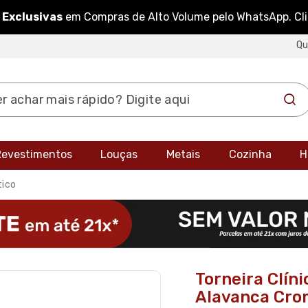
 Exclusivas
em Compras de Alto Volume pelo WhatsApp. Cl
Q
 Revestimentos
Louças
Metais
Cozinha
H
tico
Torneira Clín
Alavanca Cro