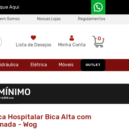
ique Aqui
uem Somos
Nossas Lojas
Regulamentos
0
Lista de Desejos
Minha Conta
idráulica
Elétrica
Móveis
OUTLET
ica Hospitalar Bica Alta com
mada - Wog