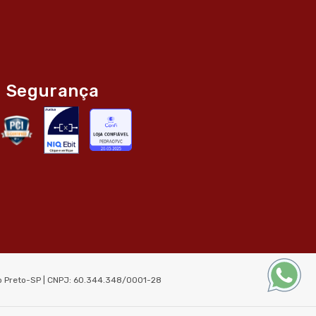
Segurança
ão Preto-SP | CNPJ: 60.344.348/0001-28