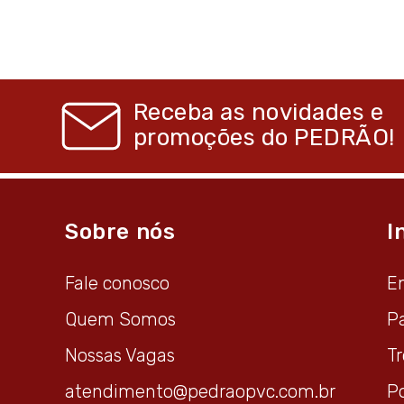
Receba as novidades e
promoções do
PEDRÃO!
Sobre nós
I
Fale conosco
E
Quem Somos
P
Nossas Vagas
T
atendimento@pedraopvc.com.br
Po