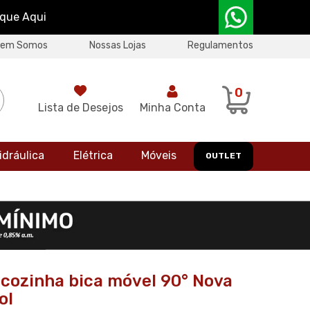
ique Aqui
uem Somos
Nossas Lojas
Regulamentos
0
Lista de Desejos
Minha Conta
idráulica
Elétrica
Móveis
OUTLET
 cozinha bica móvel 90° Nova
ol