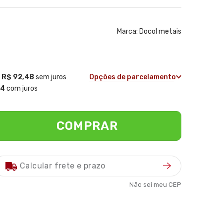
Marca:
Docol metais
e
R$ 92,48
sem juros
Opções de parcelamento
14
com juros
COMPRAR
Não sei meu CEP