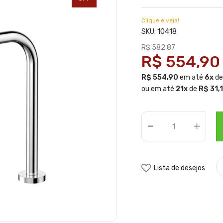
Clique e veja!
10418
SKU:
R$ 582,87
R$ 554,90
R$ 554,90
em até
6x
d
ou em até
21x
de
R$ 31,
Lista de desejos