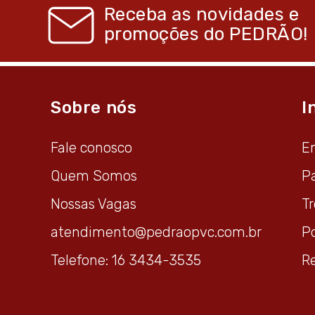
Receba as novidades e
promoções do
PEDRÃO!
Sobre nós
I
Fale conosco
E
Quem Somos
P
Nossas Vagas
T
atendimento@pedraopvc.com.br
Po
Telefone: 16 3434-3535
R