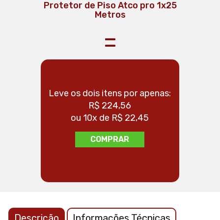
Protetor de Piso Atco pro 1x25
Metros
=
Leve os dois itens por apenas:
Leve os 
R$ 224,56
ou 10x de R$ 22,45
o
COMPRAR
Descrição
Informações Técnicas