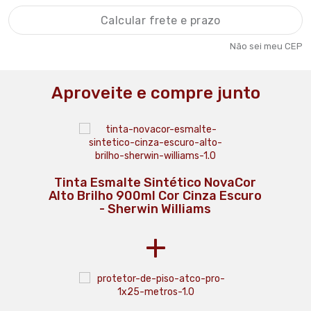
Não sei meu CEP
Aproveite e compre junto
Tinta Esmalte Sintético NovaCor
Alto Brilho 900ml Cor Cinza Escuro
- Sherwin Williams
+
Rolo de Pintura Espuma 5cm 1337
Lixa d'agua 150 - Norton
61337050 Tigre