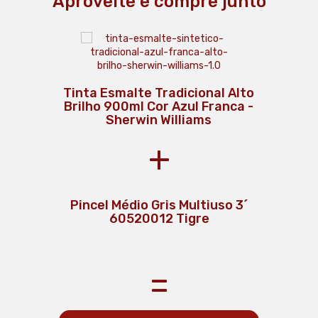
Aproveite e compre junto
Tinta Esmalte Tradicional Alto
Brilho 900ml Cor Azul Franca -
Sherwin Williams
+
Lixa D'Água 150 FPP 60600150
Pincel Médio Gris Multiuso 3´
60520012 Tigre
Tigre
Protetor de Piso Atco pro 1x25
Metros
=