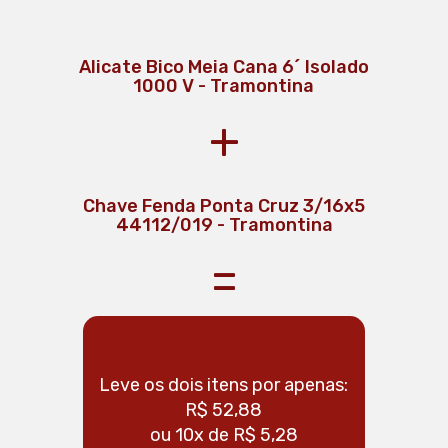
Alicate Bico Meia Cana 6´ Isolado
1000 V - Tramontina
+
Alicate Tramontina Corte Diagonal
Chave Fenda Ponta Cruz 3/16x5
44112/019 - Tramontina
6 41006/106
=
Leve os dois itens por apenas:
Leve os 
R$ 52,88
ou 10x de R$ 5,28
o