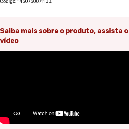
Código: 1450750071100.