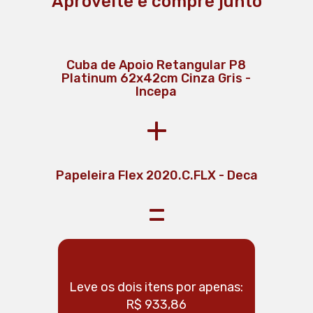
Aproveite e compre junto
Cuba de Apoio Retangular P8
Platinum 62x42cm Cinza Gris -
Incepa
+
Papeleira Flex 2020.C.FLX - Deca
Papeleira Com Tampa - Megaflex
Cabide Net 2060.C01 - Deca
Papeleira Pix - Deca
=
Leve os dois itens por apenas:
Leve os 
R$ 933,86