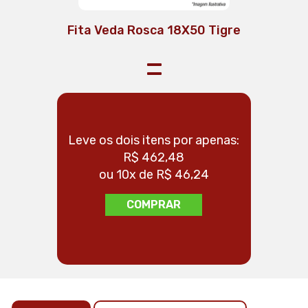
Fita Veda Rosca 18X50 Tigre
=
Leve os dois itens por apenas:
Leve os 
R$ 462,48
ou 10x de R$ 46,24
ou
COMPRAR