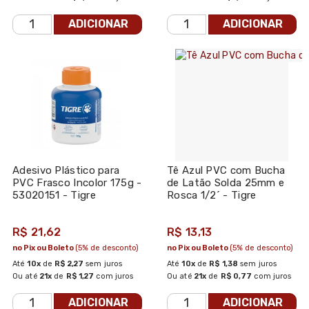
ADICIONAR
ADICIONAR
Adesivo Plástico para
Tê Azul PVC com Bucha
PVC Frasco Incolor 175g -
de Latão Solda 25mm e
53020151 - Tigre
Rosca 1/2´ - Tigre
R$ 21,62
R$ 13,13
no Pix ou Boleto
(5% de desconto)
no Pix ou Boleto
(5% de desconto)
Até
10x
de
R$ 2,27
sem juros
Até
10x
de
R$ 1,38
sem juros
Ou até
21x
de
R$ 1,27
com juros
Ou até
21x
de
R$ 0,77
com juros
ADICIONAR
ADICIONAR