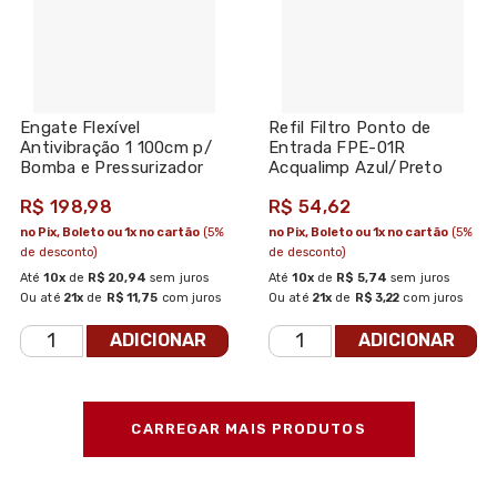
Engate Flexível
Refil Filtro Ponto de
Antivibração 1 100cm p/
Entrada FPE-01R
Bomba e Pressurizador
Acqualimp Azul/Preto
R$ 198,98
R$ 54,62
no Pix, Boleto ou 1x no cartão
(5%
no Pix, Boleto ou 1x no cartão
(5%
de desconto)
de desconto)
Até
10x
de
R$ 20,94
sem juros
Até
10x
de
R$ 5,74
sem juros
Ou até
21x
de
R$ 11,75
com juros
Ou até
21x
de
R$ 3,22
com juros
ADICIONAR
ADICIONAR
CARREGAR MAIS PRODUTOS