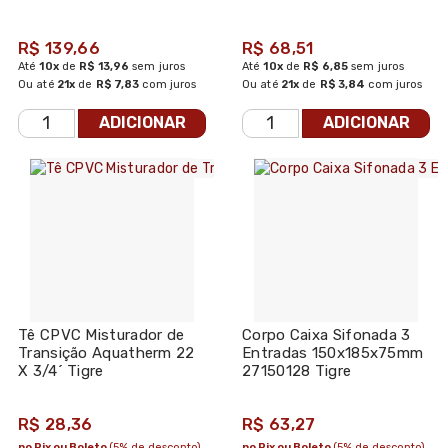
Branco
R$ 139,66
R$ 68,51
Até
10x
de
R$ 13,96
sem juros
Até
10x
de
R$ 6,85
sem juros
Ou até
21x
de
R$ 7,83
com juros
Ou até
21x
de
R$ 3,84
com juros
ADICIONAR
ADICIONAR
Tê CPVC Misturador de
Corpo Caixa Sifonada 3
Transição Aquatherm 22
Entradas 150x185x75mm
X 3/4´ Tigre
27150128 Tigre
R$ 28,36
R$ 63,27
no Pix ou Boleto
(5% de desconto)
no Pix ou Boleto
(5% de desconto)