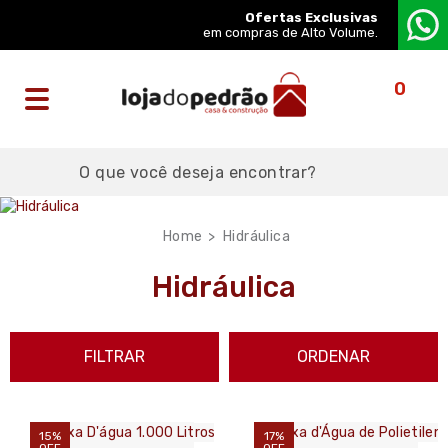
Ofertas Exclusivas
em compras de Alto Volume.
0
Hidráulica
Hidráulica
FILTRAR
ORDENAR
15%
17%
OFF
OFF