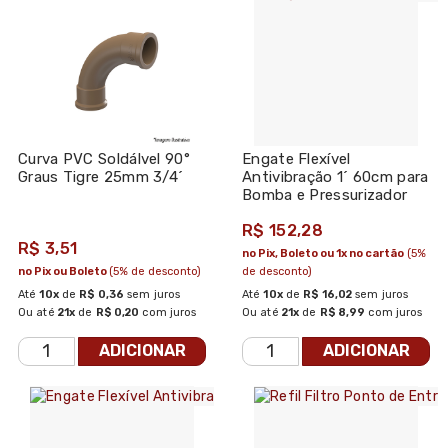
Curva PVC Soldálvel 90°
Engate Flexível
Graus Tigre 25mm 3/4´
Antivibração 1´ 60cm para
Bomba e Pressurizador
R$ 152,28
R$ 3,51
no Pix, Boleto ou 1x no cartão
(5%
no Pix ou Boleto
(5% de desconto)
de desconto)
Até
10x
de
R$ 0,36
sem juros
Até
10x
de
R$ 16,02
sem juros
Ou até
21x
de
R$ 0,20
com juros
Ou até
21x
de
R$ 8,99
com juros
ADICIONAR
ADICIONAR