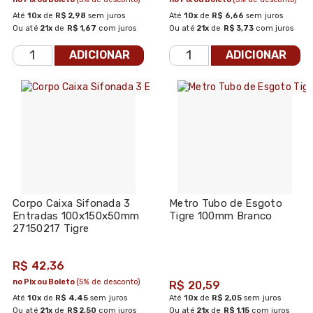
Até
10x
de
R$ 2,98
sem juros
Até
10x
de
R$ 6,66
sem juros
Ou até
21x
de
R$ 1,67
com juros
Ou até
21x
de
R$ 3,73
com juros
ADICIONAR
ADICIONAR
Corpo Caixa Sifonada 3
Metro Tubo de Esgoto
Entradas 100x150x50mm
Tigre 100mm Branco
27150217 Tigre
R$ 42,36
no Pix ou Boleto
(5% de desconto)
R$ 20,59
Até
10x
de
R$ 4,45
sem juros
Até
10x
de
R$ 2,05
sem juros
Ou até
21x
de
R$ 2,50
com juros
Ou até
21x
de
R$ 1,15
com juros