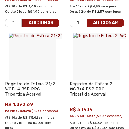
Até
10x
de
R$ 3,40
sem juros
Até
10x
de
R$ 4,59
sem juros
Ou até
21x
de
R$ 1,90
com juros
Ou até
21x
de
R$ 2,57
com juros
ADICIONAR
ADICIONAR
Registro de Esfera 2.1/2
Registro de Esfera 2´
WCB+4 BSP PRC
WCB+4 BSP PRC
Tripartida Acerval
Tripartida Acerval
R$ 1.092,69
R$ 509,19
no Pix ou Boleto
(5% de desconto)
no Pix ou Boleto
(5% de desconto)
Até
10x
de
R$ 115,02
sem juros
Ou até
21x
de
R$ 64,54
com
Até
10x
de
R$ 53,59
sem juros
juros
Ou até
21x
de
R$ 30,07
com juros