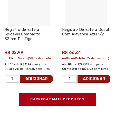
Registro de Esfera
Registro De Esfera Docol
Soldável Compacto
Com Alavanca Azul 1/2´
32mm 1´ - Tigre
R$ 22,99
R$ 66,61
no Pix ou Boleto
(5% de desconto)
no Pix ou Boleto
(5% de desconto)
Até
10x
de
R$ 2,42
sem juros
Até
10x
de
R$ 7,01
sem juros
Ou até
21x
de
R$ 1,35
com juros
Ou até
21x
de
R$ 3,93
com juros
ADICIONAR
ADICIONAR
CARREGAR MAIS PRODUTOS