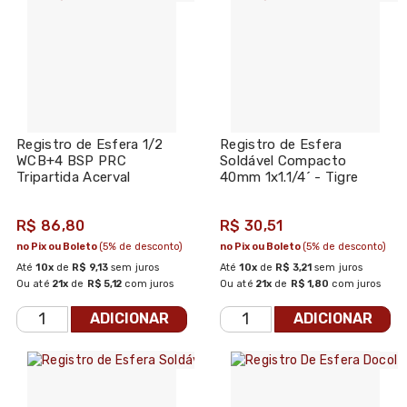
Registro de Esfera 1/2
Registro de Esfera
WCB+4 BSP PRC
Soldável Compacto
Tripartida Acerval
40mm 1x1.1/4´ - Tigre
R$ 86,80
R$ 30,51
no Pix ou Boleto
(5% de desconto)
no Pix ou Boleto
(5% de desconto)
Até
10x
de
R$ 9,13
sem juros
Até
10x
de
R$ 3,21
sem juros
Ou até
21x
de
R$ 5,12
com juros
Ou até
21x
de
R$ 1,80
com juros
ADICIONAR
ADICIONAR