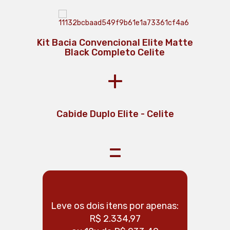
Kit Bacia Convencional Elite Matte
Black Completo Celite
+
Ducha Higienica Com Derivação
Cabide Duplo Elite - Celite
Elite - Celite
=
Leve os dois itens por apenas:
Leve os 
R$ 2.334,97