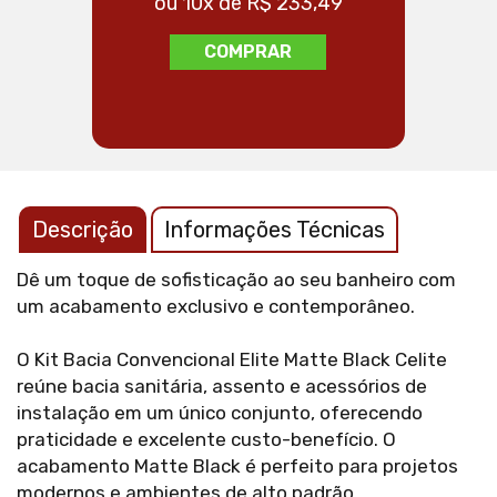
ou 10x de R$ 233,49
ou
COMPRAR
Descrição
Informações Técnicas
Dê um toque de sofisticação ao seu banheiro com
um acabamento exclusivo e contemporâneo.
O Kit Bacia Convencional Elite Matte Black Celite
reúne bacia sanitária, assento e acessórios de
instalação em um único conjunto, oferecendo
praticidade e excelente custo-benefício. O
acabamento Matte Black é perfeito para projetos
modernos e ambientes de alto padrão.