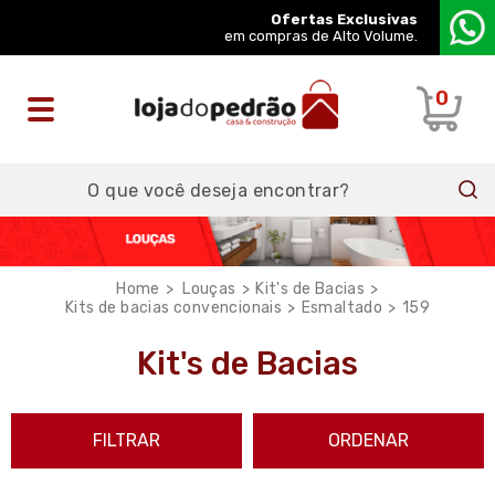
Ofertas Exclusivas
em compras de Alto Volume.
0
Louças
Kit's de Bacias
Kits de bacias convencionais
Esmaltado
159
Kit's de Bacias
FILTRAR
ORDENAR