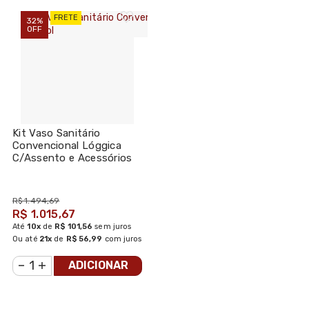
FRETE
32%
OFF
Kit Vaso Sanitário
Convencional Lóggica
C/Assento e Acessórios
Branco - Docol
R$ 1.494,69
R$ 1.015,67
Até
10x
de
R$ 101,56
sem juros
Ou até
21x
de
R$ 56,99
com juros
ADICIONAR