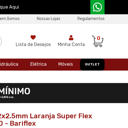
ique Aqui
uem Somos
Nossas Lojas
Regulamentos
0
Lista de Desejos
Minha Conta
idráulica
Elétrica
Móveis
OUTLET
2x2.5mm Laranja Super Flex
- Bariflex