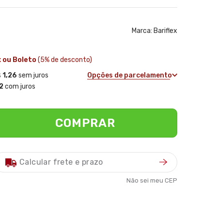
Marca:
Bariflex
x ou Boleto
(5% de desconto)
 1,26
sem juros
Opções de parcelamento
2
com juros
COMPRAR
Não sei meu CEP