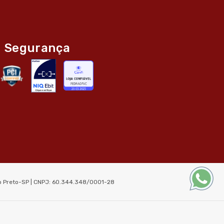
Segurança
ão Preto-SP | CNPJ: 60.344.348/0001-28