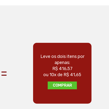
Leve os dois itens por
Leve 
apenas:
=
R$ 416,57
ou 10x de R$ 41,65
ou
COMPRAR