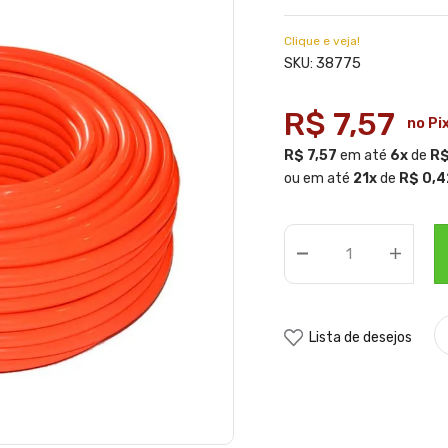
Clique e veja!
38775
SKU:
R$ 7,57
no Pi
R$ 7,57
em até
6x
de
R$
ou em até
21x
de
R$ 0,4
Lista de desejos