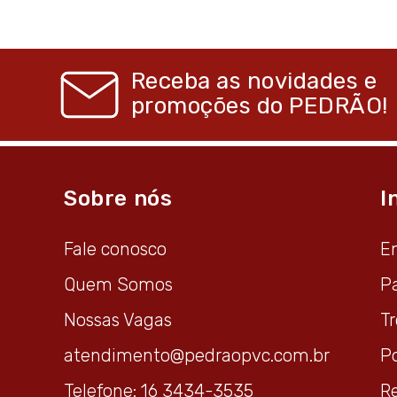
Receba as novidades e
promoções do
PEDRÃO!
Sobre nós
I
Fale conosco
E
Quem Somos
P
Nossas Vagas
T
atendimento@pedraopvc.com.br
Po
Telefone: 16 3434-3535
R