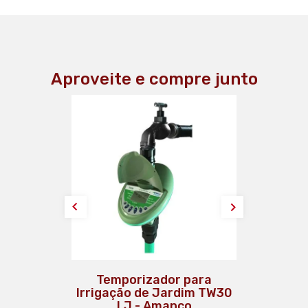
Aproveite e compre junto
Fita Veda Rosca 18X50
Temporizador para
Irrigação de Jardim TW30
Tigre
LJ - Amanco