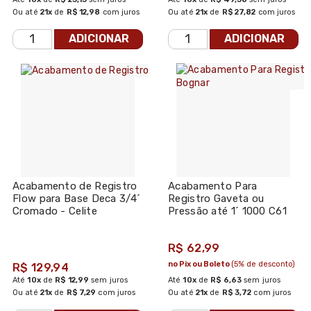
Ou até
21x
de
R$ 12,98
com juros
Ou até
21x
de
R$ 27,82
com juros
ADICIONAR
ADICIONAR
Acabamento de Registro
Acabamento Para
Flow para Base Deca 3/4´
Registro Gaveta ou
Cromado - Celite
Pressão até 1´ 1000 C61
Cobre - Bognar
R$ 62,99
no Pix ou Boleto
(5% de desconto)
R$ 129,94
Até
10x
de
R$ 12,99
sem juros
Até
10x
de
R$ 6,63
sem juros
Ou até
21x
de
R$ 7,29
com juros
Ou até
21x
de
R$ 3,72
com juros