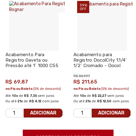
39%
OFF
Acabamento Para
Acabamento para
Registro Gaveta ou
Registro DocolCity 1.1/4´
Pressão até 1´ 1000 C55
1/2´ Cromado - Docol
Cobre - Bognar
R$ 367,97
R$ 69,87
R$ 211,65
no Pix ou Boleto
(5% de desconto)
no Pix ou Boleto
(5% de desconto)
Até
10x
de
R$ 7,35
sem juros
Até
10x
de
R$ 22,27
sem juros
Ou até
21x
de
R$ 4,12
com juros
Ou até
21x
de
R$ 12,50
com juros
ADICIONAR
ADICIONAR