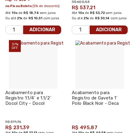
R$ 603,53
no Pix ou Boleto
(5% de desconto)
R$ 537,21
Até
10x
de
R$ 18,74
sem juros
Até
10x
de
R$ 53,72
sem juros
Ou até
21x
de
R$ 10,51
com juros
Ou até
21x
de
R$ 30,14
com juros
ADICIONAR
ADICIONAR
37%
OFF
Acabamento para
Acabamento para
Registro 1.1/4´ e 1.1/2´
Registro de Gaveta 1´
Docol City - Docol
Polo Black Noir - Deca
R$ 371,76
R$ 231,39
R$ 495,87
Até
10x
de
R$ 23,13
sem juros
Até
10x
de
R$ 49,58
sem juros