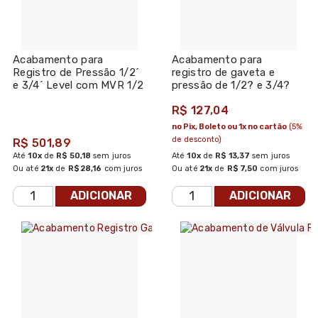
Acabamento para
Acabamento para
Registro de Pressão 1/2´
registro de gaveta e
e 3/4´ Level com MVR 1/2
pressão de 1/2? e 3/4?
Volta Black Matte
Cromado Madrid - Jiwi
R$ 127,04
4916.BL26.PQ.MT - Deca
no Pix, Boleto ou 1x no cartão
(5%
de desconto)
R$ 501,89
Até
10x
de
R$ 50,18
sem juros
Até
10x
de
R$ 13,37
sem juros
Ou até
21x
de
R$ 28,16
com juros
Ou até
21x
de
R$ 7,50
com juros
ADICIONAR
ADICIONAR