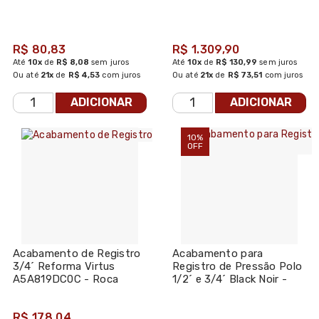
Docol
R$ 80,83
R$ 1.309,90
Até
10x
de
R$ 8,08
sem juros
Até
10x
de
R$ 130,99
sem juros
Ou até
21x
de
R$ 4,53
com juros
Ou até
21x
de
R$ 73,51
com juros
ADICIONAR
ADICIONAR
10%
OFF
Acabamento de Registro
Acabamento para
3/4´ Reforma Virtus
Registro de Pressão Polo
A5A819DC0C - Roca
1/2´ e 3/4´ Black Noir -
Deca
R$ 178,04