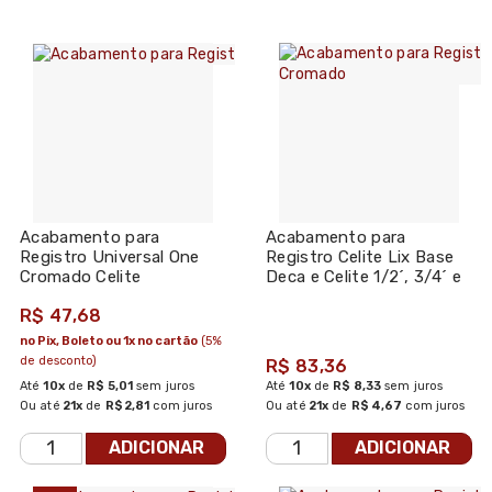
Acabamento para
Acabamento para
Registro Universal One
Registro Celite Lix Base
Cromado Celite
Deca e Celite 1/2´, 3/4´ e
1´ Cromado
R$ 47,68
no Pix, Boleto ou 1x no cartão
(5%
de desconto)
R$ 83,36
Até
10x
de
R$ 5,01
sem juros
Até
10x
de
R$ 8,33
sem juros
Ou até
21x
de
R$ 2,81
com juros
Ou até
21x
de
R$ 4,67
com juros
ADICIONAR
ADICIONAR