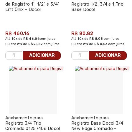
de Registro 1´, 1/2´ e 3/4´
Registro 1/2, 3/4 e 1 Trio
Lift Ônix - Docol
Base Docol
R$ 460,16
R$ 80,82
Até
10x
de
R$ 46,01
sem juros
Até
10x
de
R$ 8,08
sem juros
Ou até
21x
de
R$ 25,82
com juros
Ou até
21x
de
R$ 4,53
com juros
ADICIONAR
ADICIONAR
Acabamento para
Acabamento para
Registro 3/4 Trio
Registro Base Docol 3/4´
Cromado 01257406 Docol
New Edge Cromado -