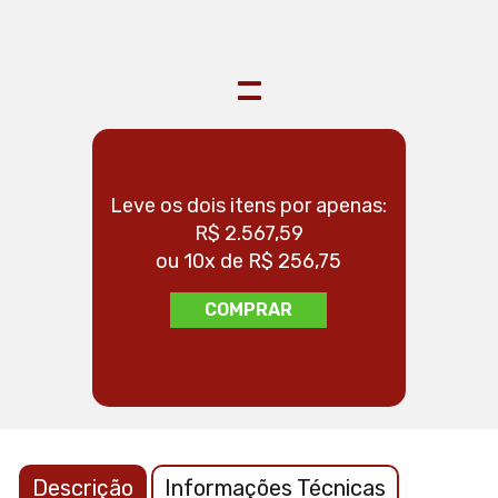
Fita Veda Rosca 18X50 Tigre
=
Leve os dois itens por apenas:
Leve os 
R$ 2.567,59
ou 10x de R$ 256,75
ou
COMPRAR
Descrição
Informações Técnicas