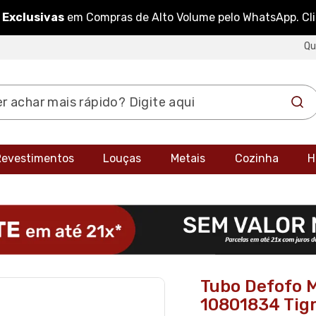
 Exclusivas
em Compras de Alto Volume pelo WhatsApp. Cl
Q
 Revestimentos
Louças
Metais
Cozinha
H
Tubo Defofo 
10801834 Tig