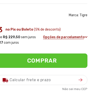
Marca:
Tigre
3
no Pix ou Boleto
(5% de desconto)
de
R$ 229,50
sem juros
Opções de parcelamento
27
com juros
COMPRAR
Não sei meu CEP