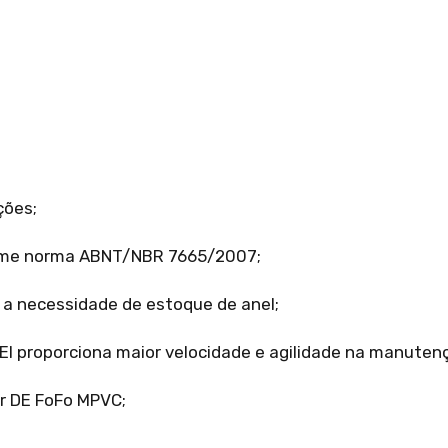
ções;
orme norma ABNT/NBR 7665/2007;
o a necessidade de estoque de anel;
JEI proporciona maior velocidade e agilidade na manuten
er DE FoFo MPVC;