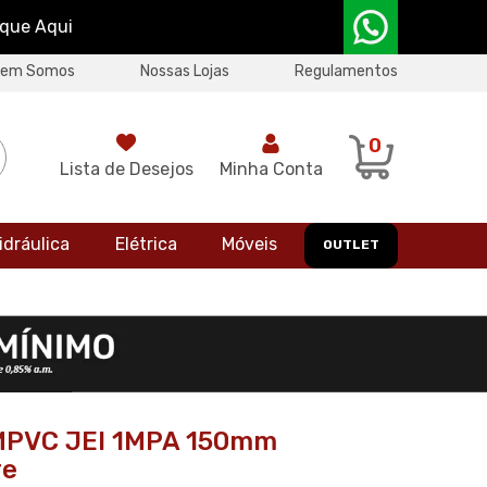
ique Aqui
uem Somos
Nossas Lojas
Regulamentos
0
Lista de Desejos
Minha Conta
idráulica
Elétrica
Móveis
OUTLET
MPVC JEI 1MPA 150mm
re