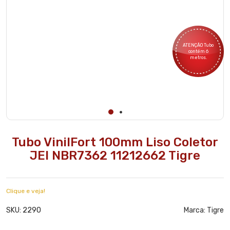
ATENÇÃO Tubo
contém 6
metros.
Tubo VinilFort 100mm Liso Coletor
JEI NBR7362 11212662 Tigre
Clique e veja!
2290
SKU:
Marca:
Tigre