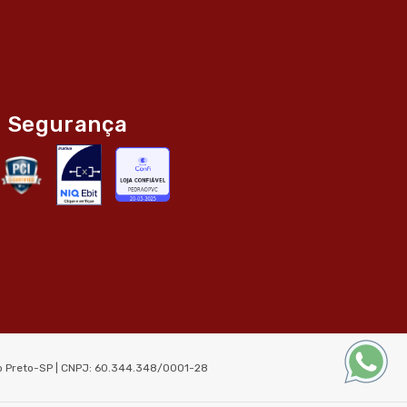
Segurança
ão Preto-SP | CNPJ: 60.344.348/0001-28