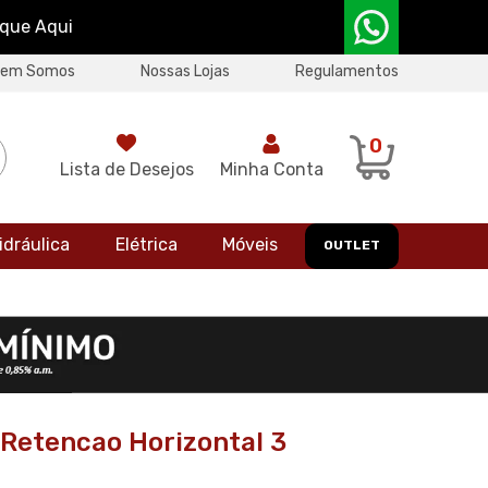
ique Aqui
uem Somos
Nossas Lojas
Regulamentos
0
Lista de Desejos
Minha Conta
idráulica
Elétrica
Móveis
OUTLET
 Retencao Horizontal 3