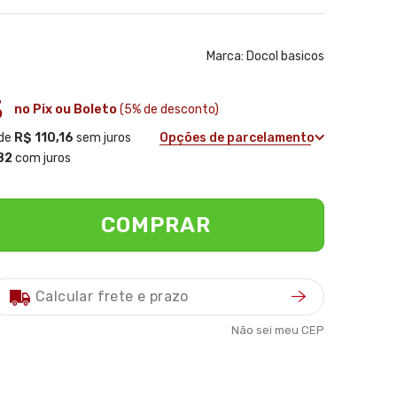
Marca:
Docol basicos
3
no Pix ou Boleto
(5% de desconto)
de
R$ 110,16
sem juros
Opções de parcelamento
82
com juros
COMPRAR
Não sei meu CEP