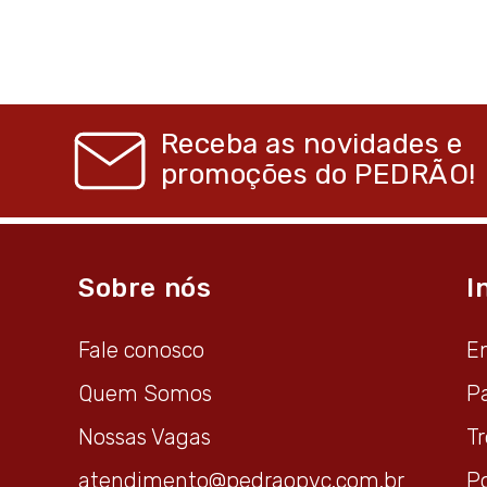
Receba as novidades e
promoções do
PEDRÃO!
Sobre nós
I
Fale conosco
E
Quem Somos
P
Nossas Vagas
T
atendimento@pedraopvc.com.br
Po