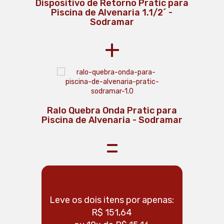
Dispositivo de Retorno Pratic para
Piscina de Alvenaria 1.1/2´ -
Sodramar
+
Dispositivo de Aspiração Pratic
Escova Curva para Piscina com
Cerdas de Nylon 44cm - Sodramar
para Piscina de Alvenaria 1.1/2´ -
Ralo Quebra Onda Pratic para
Piscina de Alvenaria - Sodramar
Sodramar
=
Leve os dois itens por apenas:
Leve os 
R$ 151,64