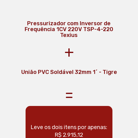
Pressurizador com Inversor de
Frequência 1CV 220V TSP-4-220
Texius
+
União PVC Soldável 32mm 1´ - Tigre
União CPVC Aquatherm 28mm 1´ -
Adesivo Aquatherm 17G -
53010423 - Tigre
Tigre
=
Leve os dois itens por apenas:
Leve os 
R$ 2.915,12